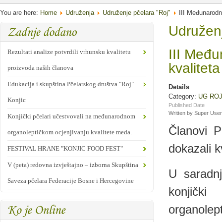
You are here:
Home
Udruženja
Udruženje pčelara "Roj"
III Međunarodn
Udruženj
III Među
Rezultati analize potvrdili vrhunsku kvalitetu
kvalitet
proizvoda naših članova
Edukacija i skupština Pčelarskog društva "Roj"
Details
Category:
UG RO
Konjic
Published Date
Written by Super User
Konjički pčelari učestvovali na međunarodnom
Članovi P
organoleptičkom ocjenjivanju kvalitete meda.
dokazali k
FESTIVAL HRANE "KONJIC FOOD FEST"
V (peta) redovna izvještajno – izborna Skupština
U saradnj
Saveza pčelara Federacije Bosne i Hercegovine
konjičk
organolept