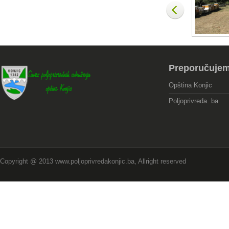
Preporučuje
Opština Konjic
Poljoprivreda. ba
Copyright @ 2013 www.poljoprivredakonjic.ba, Allright reserved