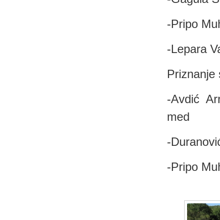
-Pripo Mu
-Lepara V
Priznanje 
-Avdić Ar
med
-Duranovi
-Pripo Mu