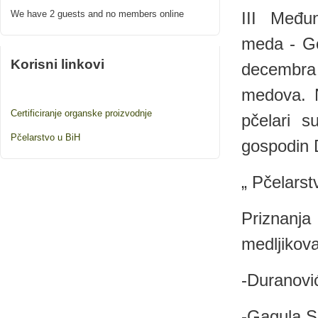
We have 2 guests and no members online
III Međun
meda - Go
Korisni linkovi
decembra 
medova. N
Certificiranje organske proizvodnje
pčelari s
Pčelarstvo u BiH
gospodin 
„ Pčelarst
Priznanj
medljikova
-Duranovi
-Gagula S