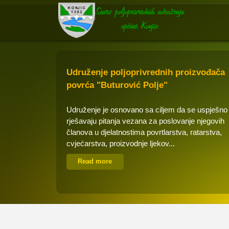
Udruženje poljoprivrednih proizvođača
povrća "Buturović Polje"
Udruženje je osnovano sa ciljem da se uspješno
rješavaju pitanja vezana za poslovanje njegovih
članova u djelatnostima povrtlarstva, ratarstva,
cvjećarstva, proizvodnje ljekov...
Read more