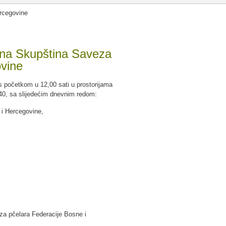
ercegovine
orna Skupština Saveza
ovine
 početkom u 12,00 sati u prostorijama
.40, sa slijedećim dnevnim redom:
 i Hercegovine,
eza pčelara Federacije Bosne i