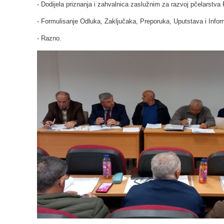
- Dodijela priznanja i zahvalnica zaslužnim za razvoj pčelarstva 
- Formulisanje Odluka, Zaključaka, Preporuka, Uputstava i Infor
- Razno.