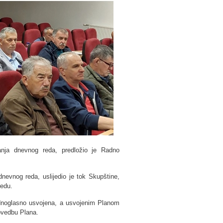
ganja dnevnog reda, predložio je Radno
nevnog reda, uslijedio je tok Skupštine,
redu.
ednoglasno usvojena, a usvojenim Planom
ovedbu Plana.