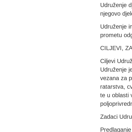
Udruženje d
njegovo djel
Udruženje i
prometu odgo
CILJEVI, 
Ciljevi Udru
Udruženje je
vezana za po
ratarstva, c
te u oblasti
poljoprivre
Zadaci Udru
Predlaganje