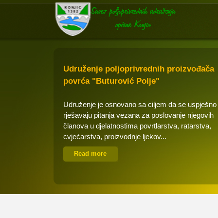
Udruženje poljoprivrednih proizvođača
povrća "Buturović Polje"
Udruženje je osnovano sa ciljem da se uspješno
rješavaju pitanja vezana za poslovanje njegovih
članova u djelatnostima povrtlarstva, ratarstva,
cvjećarstva, proizvodnje ljekov...
Read more