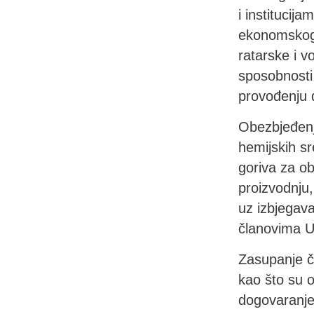
i institucija
ekonomskog 
ratarske i v
sposobnosti 
provođenju 
Obezbjeđenj
hemijskih sr
goriva za ob
proizvodnju
uz izbjegava
članovima U
Zasupanje č
kao što su o
dogovaranje 