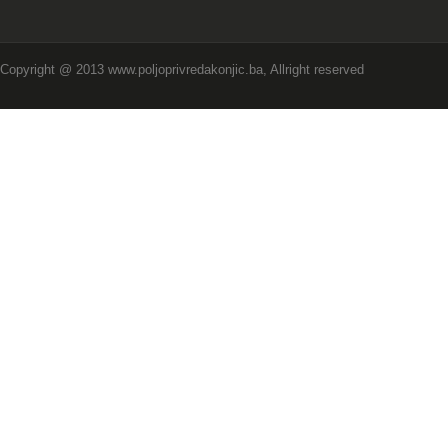
Copyright @ 2013 www.poljoprivredakonjic.ba, Allright reserved