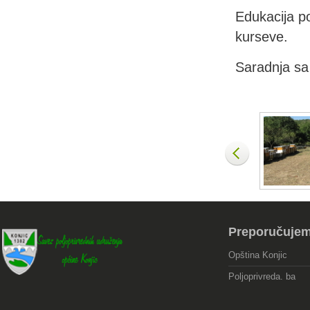
Edukacija po
kurseve.
Saradnja sa 
Preporučuje
Opština Konjic
Poljoprivreda. ba