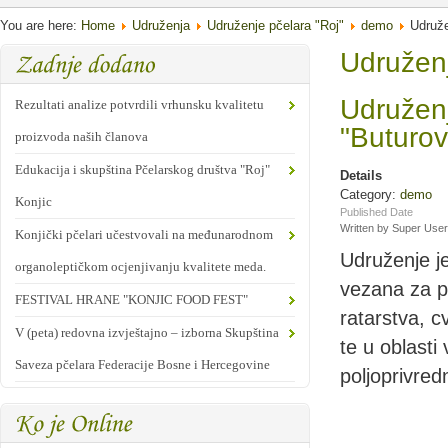
You are here:
Home
Udruženja
Udruženje pčelara "Roj"
demo
Udruže
Udruženj
Udruženj
Rezultati analize potvrdili vrhunsku kvalitetu
"Buturov
proizvoda naših članova
Edukacija i skupština Pčelarskog društva "Roj"
Details
Category:
demo
Konjic
Published Date
Written by Super User
Konjički pčelari učestvovali na međunarodnom
Udruženje je
organoleptičkom ocjenjivanju kvalitete meda.
vezana za po
FESTIVAL HRANE "KONJIC FOOD FEST"
ratarstva, c
V (peta) redovna izvještajno – izborna Skupština
te u oblasti
Saveza pčelara Federacije Bosne i Hercegovine
poljoprivre