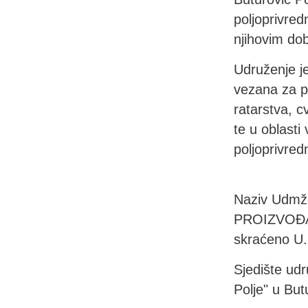
poljoprivred
njihovim do
Udruženje je
vezana za po
ratarstva, c
te u oblasti
poljoprivre
Naziv Udm
PROIZVOĐA
skraćeno U
Sjedište udr
Polje" u But