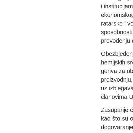
i institucija
ekonomskog 
ratarske i v
sposobnosti 
provođenju 
Obezbjeđenj
hemijskih sr
goriva za ob
proizvodnju
uz izbjegava
članovima U
Zasupanje č
kao što su o
dogovaranje 