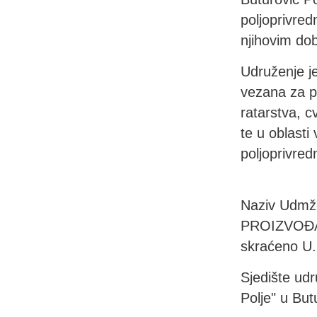
poljoprivred
njihovim do
Udruženje je
vezana za po
ratarstva, c
te u oblasti
poljoprivre
Naziv Udm
PROIZVOĐA
skraćeno U
Sjedište udr
Polje" u But