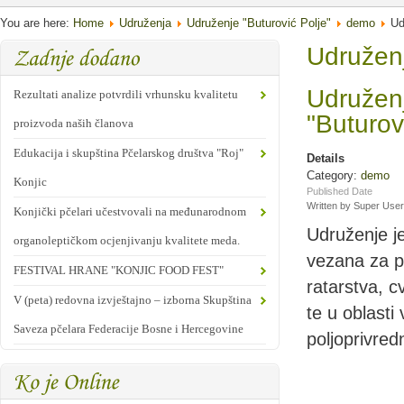
You are here:
Home
Udruženja
Udruženje "Buturović Polje"
demo
Ud
Udruženj
Udruženj
Rezultati analize potvrdili vrhunsku kvalitetu
"Buturov
proizvoda naših članova
Edukacija i skupština Pčelarskog društva "Roj"
Details
Category:
demo
Konjic
Published Date
Written by Super User
Konjički pčelari učestvovali na međunarodnom
Udruženje je
organoleptičkom ocjenjivanju kvalitete meda.
vezana za po
FESTIVAL HRANE "KONJIC FOOD FEST"
ratarstva, c
V (peta) redovna izvještajno – izborna Skupština
te u oblasti
Saveza pčelara Federacije Bosne i Hercegovine
poljoprivre