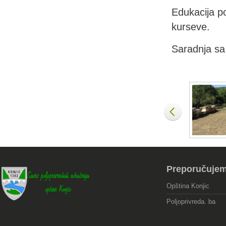
Edukacija po
kurseve.
Saradnja sa 
Preporučuje
Opština Konjic
Poljoprivreda. ba