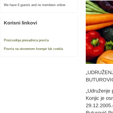
We have 6 guests and no members online
Korisni linkovi
Proizvodnja presadnica povrća
Povrće na otvorenom krompir luk cvekla
„UDRUŽEN
BUTUROVIĆ
„Udruženje p
Konjic je o
29.12.2005.
Buturović Po