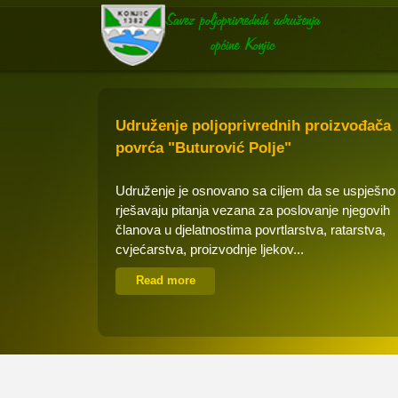
Udruženje poljoprivrednih proizvođača
povrća "Buturović Polje"
Udruženje je osnovano sa ciljem da se uspješno
rješavaju pitanja vezana za poslovanje njegovih
članova u djelatnostima povrtlarstva, ratarstva,
cvjećarstva, proizvodnje ljekov...
Read more