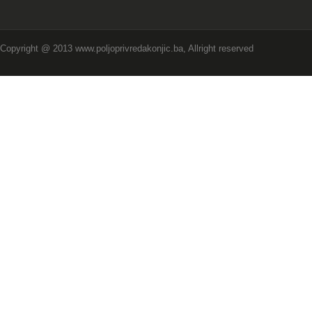
Copyright @ 2013 www.poljoprivredakonjic.ba, Allright reserved