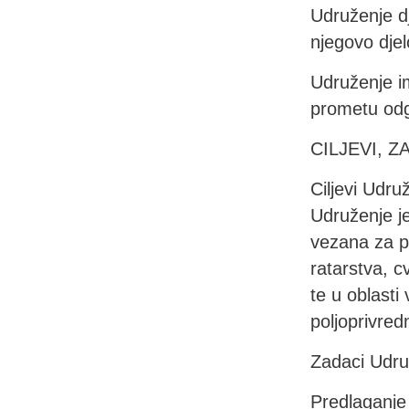
Udruženje d
njegovo djel
Udruženje i
prometu odgo
CILJEVI, 
Ciljevi Udru
Udruženje je
vezana za po
ratarstva, c
te u oblasti
poljoprivre
Zadaci Udru
Predlaganje