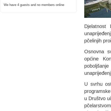
We have 4 guests and no members online
Djelatnost
unaprijeđenj
pčelinjih pr
Osnovna sv
općine Kon
poboljšanj
unaprijeđenj
U svrhu ost
programske c
u Društvo uč
pčelarstvom