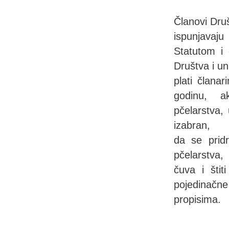
Članovi Dru
ispunjavaju
Statutom i 
Društva i u
plati člana
godinu, ak
pčelarstva,
izabran,
da se pridr
pčelarstva,
čuva i štit
pojedinačn
propisima.