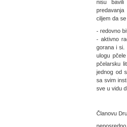
nisu bavil
predavanja 
ciljem da se
- redovno bi
- aktivno r
gorana i si.
ulogu pčele
pčelarsku li
jednog od s
sa svim ins
sve u vidu d
Članovu Dru
neposredno 