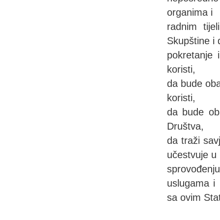
organima i
radnim tij
Skupštine i 
pokretanje 
koristi,
da bude oba
koristi,
da bude oba
Društva,
da traži sav
učestvuje u
sprovođenju
uslugama i 
sa ovim Stat