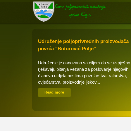
Udruženje poljoprivrednih proizvođača
povrća "Buturović Polje"
Udruženje je osnovano sa ciljem da se uspješno
rješavaju pitanja vezana za poslovanje njegovih
članova u djelatnostima povrtlarstva, ratarstva,
cvjećarstva, proizvodnje ljekov...
Read more