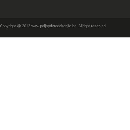
Copyright @ 2013 www.poljoprivredakonjic.ba, Allright reserved