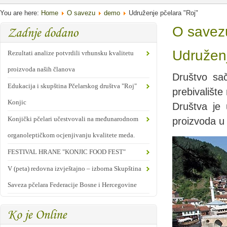
You are here:
Home
O savezu
demo
Udruženje pčelara "Roj"
O savez
Udruženj
Rezultati analize potvrdili vrhunsku kvalitetu
proizvoda naših članova
Društvo sač
Edukacija i skupština Pčelarskog društva "Roj"
prebivalište
Konjic
Društva je u
Konjički pčelari učestvovali na međunarodnom
proizvoda u 
organoleptičkom ocjenjivanju kvalitete meda.
FESTIVAL HRANE "KONJIC FOOD FEST"
V (peta) redovna izvještajno – izborna Skupština
Saveza pčelara Federacije Bosne i Hercegovine