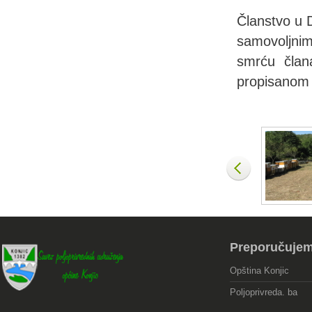
Članstvo u D
samovoljnim
smrću član
propisanom 
Preporučuje
Opština Konjic
Poljoprivreda. ba