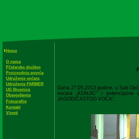
Home
O nama
Pčelarsko društvo
Proizvodnja povrća
Udruženje voćara
Udruženje FARMER
D
ana 27.05.2013 godine, u Sali Opć
UG Brusnica
voćara „KONJIC” i potencijalne 
Obavještenja
JAGODIČASTOG VOĆA“.
Fotografije
Kontakt
Vijesti