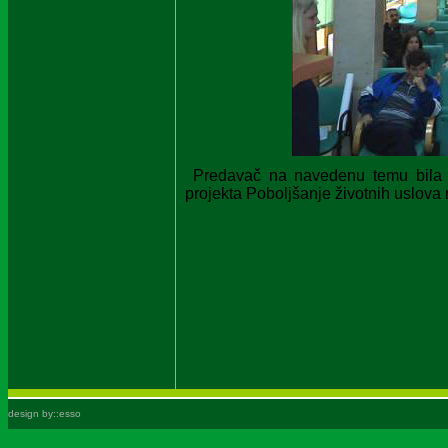
Predavač na navedenu temu bila j
projekta Poboljšanje životnih uslova 
design by::esso